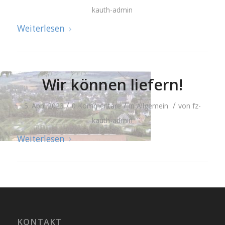
kauth-admin
Weiterlesen
Wir können liefern!
/
/
/
5. April 2023
0 Kommentare
in
Allgemein
von
fz-
kauth-admin
Weiterlesen
KONTAKT