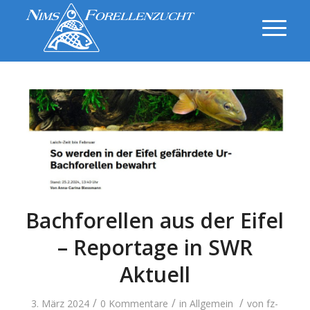
Bachforellen aus der Eifel
– Reportage in SWR
Aktuell
/
/
/
3. März 2024
0 Kommentare
in
Allgemein
von
fz-