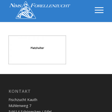
KONTAKT
Fischzucht Kauth
Mühlenweg 7
54614 Schönecken / Eifel